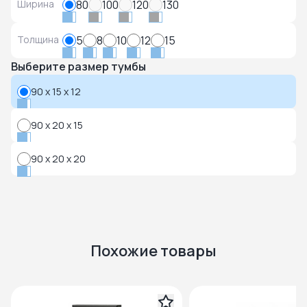
Ширина
80
100
120
130
Толщина
5
8
10
12
15
Выберите размер тумбы
90 x 15 x 12
90 x 20 x 15
90 x 20 x 20
Похожие товары