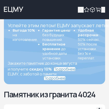
Успейте этим летом! ЕЦМУ запускает летн
Выгода 10%
Гарантия цены
Удобная
на
без будущих
рассрочка:
изготовление.
повышений.
50% сейчас,
Бесплатное
50% после
хранение
до
установки.
удобной даты
Без % и
установки.
переплат.
Закажите памятник до конца августа
и получите
скидку 10%
Подробнее
ЕЦМУ, с заботой о памяти
Подробнее
Памятник из гранита 4024