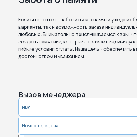
Дмитров. Некрасовское кладбище
Долгопрудный. Шереметьевское
Если вы хотите позаботиться о памяти ушедших б
кладбище
варианты, так и возможность заказа индивидуал
любовью. Внимательно прислушиваемся к вам, чт
создать памятник, который отражает индивидуал
Домодедово. Востряковское кладбище
гибкие условия оплаты. Наша цель - обеспечить в
достоинством и уважением.
Домодедово. Домодедовское
городское кладбище
Домодедово. Жеребятьевское
кладбище
Вызов менеджера
Домодедово. Заболотьевское кладбище
Домодедово. Заборьевское кладбище