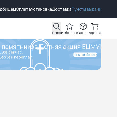
адбищам
Оплата
Установка
Доставка
Пункты выдачи
Поиск
Избранное
Заказы
Корзина
 памятников.
Летняя акция ЕЦМУ!
50% сейчас,
Подробнее
Без % и переплат.