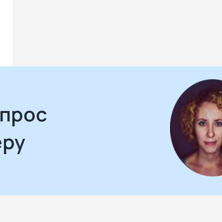
апрос
еру