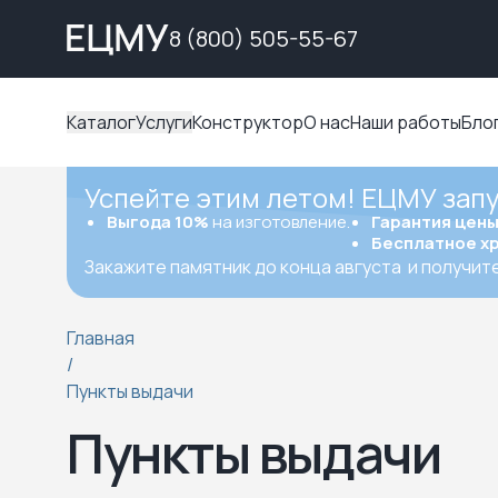
8 (800) 505-55-67
Каталог
Услуги
Конструктор
О нас
Наши работы
Бло
Успейте этим летом! ЕЦМУ зап
Выгода 10%
на изготовление.
Гарантия цен
Бесплатное х
Закажите памятник до конца августа
и получит
Главная
/
Пункты выдачи
Пункты выдачи