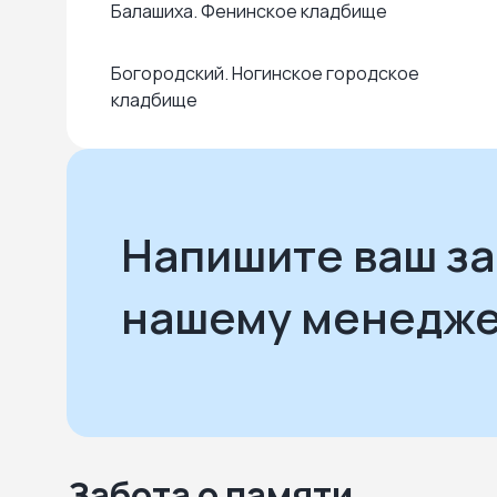
Балашиха. Фенинское кладбище
Богородский. Ногинское городское
кладбище
Богородский. Ногинское городское
кладбище № 2
Напишите ваш з
Богородский. Обуховское кладбище
нашему менедж
Воскресенск. Воскресенское кладбище
Дзержинский. Томилинское кладбище
Дмитров. Красная горка
Забота о памяти