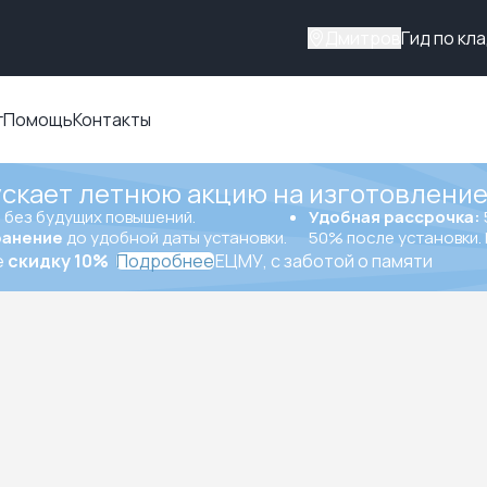
Дмитров
Гид по кл
г
Помощь
Контакты
ускает летнюю акцию на изготовление
ы
без будущих повышений.
Удобная рассрочка:
ранение
до удобной даты установки.
50% после установки. 
е
скидку 10%
Подробнее
ЕЦМУ, с заботой о памяти