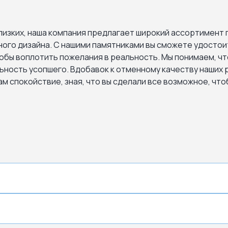
лизких, наша компания предлагает широкий ассортимент 
ьного дизайна. С нашими памятниками вы сможете удостои
обы воплотить пожелания в реальность. Мы понимаем, чт
ьность усопшего. Вдобавок к отменному качеству наших 
ам спокойствие, зная, что вы сделали все возможное, что