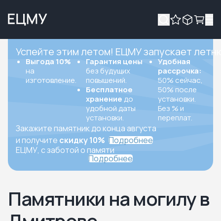
Успейте этим летом! ЕЦМУ запускает летн
Выгода 10%
Гарантия цены
Удобная
на
без будущих
рассрочка:
изготовление.
повышений.
50% сейчас,
Бесплатное
50% после
хранение
до
установки.
удобной даты
Без % и
установки.
переплат.
Закажите памятник до конца августа
и получите
скидку 10%
Подробнее
ЕЦМУ, с заботой о памяти
Подробнее
Памятники на могилу в
Дмитрове