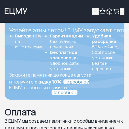
Успейте этим летом! ЕЦМУ запускает летн
Выгода 10%
Гарантия цены
Удобная
на
без будущих
рассрочка:
изготовление.
повышений.
50% сейчас,
Бесплатное
50% после
хранение
до
установки.
удобной даты
Без % и
установки.
переплат.
Закажите памятник до конца августа
и получите
скидку 10%
Подробнее
ЕЦМУ, с заботой о памяти
Подробнее
Оплата
В ЕЦМУ мы создаем памятники с особым вниманием к
деталям, а процесс оплаты делаем максимально