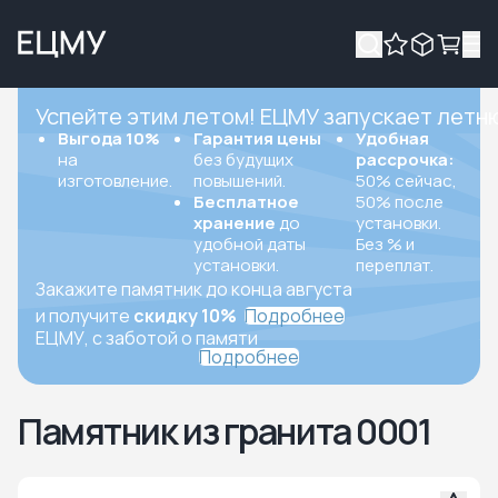
Успейте этим летом! ЕЦМУ запускает летн
Выгода 10%
Гарантия цены
Удобная
на
без будущих
рассрочка:
изготовление.
повышений.
50% сейчас,
Бесплатное
50% после
хранение
до
установки.
удобной даты
Без % и
установки.
переплат.
Закажите памятник до конца августа
и получите
скидку 10%
Подробнее
ЕЦМУ, с заботой о памяти
Подробнее
Памятник из гранита 0001