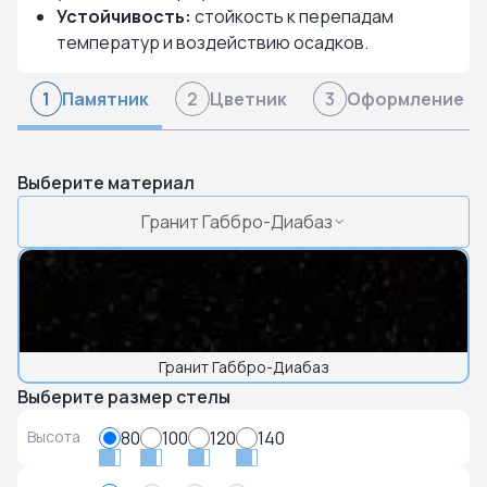
Устойчивость:
стойкость к перепадам
температур и воздействию осадков.
Памятник
Цветник
Оформление
1
2
3
Выберите материал
Гранит Габбро-Диабаз
Гранит Габбро-Диабаз
Выберите размер стелы
Высота
80
100
120
140