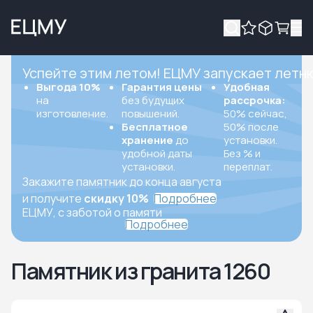
Успейте этим летом! ЕЦМУ запускает летн
Выгода 10%
Гарантия цены
Удобная
на
без будущих
рассрочка:
изготовление.
повышений.
50% сейчас,
Бесплатное
50% после
хранение
до
установки.
удобной даты
Без % и
установки.
переплат.
Закажите памятник до конца августа
и получите
скидку 10%
Подробнее
ЕЦМУ, с заботой о памяти
Подробнее
Памятник из гранита 1260