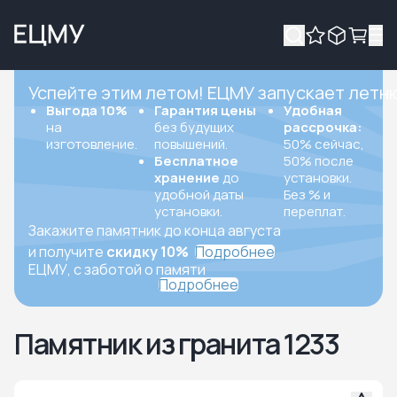
Успейте этим летом! ЕЦМУ запускает летн
Выгода 10%
Гарантия цены
Удобная
на
без будущих
рассрочка:
изготовление.
повышений.
50% сейчас,
Бесплатное
50% после
хранение
до
установки.
удобной даты
Без % и
установки.
переплат.
Закажите памятник до конца августа
и получите
скидку 10%
Подробнее
ЕЦМУ, с заботой о памяти
Подробнее
Памятник из гранита 1233