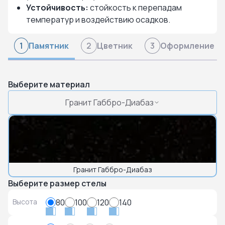
Устойчивость:
стойкость к перепадам
температур и воздействию осадков.
Памятник
Цветник
Оформление
1
2
3
Выберите материал
Гранит Габбро-Диабаз
Гранит Габбро-Диабаз
Выберите размер стелы
Высота
80
100
120
140