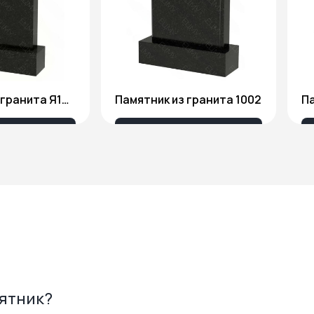
Памятник из гранита Я1806
Памятник из гранита 1002
Па
175 ₽
18 676 ₽
мятник?