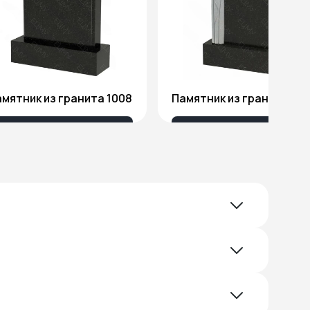
мятник из гранита 1008
Памятник из гранита Я1
18 032 ₽
51 578 ₽