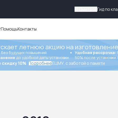
Дмитров
Гид по кл
г
Помощь
Контакты
ускает летнюю акцию на изготовление
ы
без будущих повышений.
Удобная рассрочка:
ранение
до удобной даты установки.
50% после установки. 
е
скидку 10%
Подробнее
ЕЦМУ, с заботой о памяти