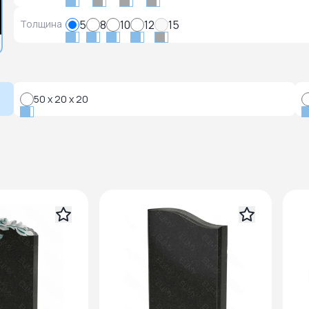
Толщина
5
8
10
12
15
50 x 20 x 20