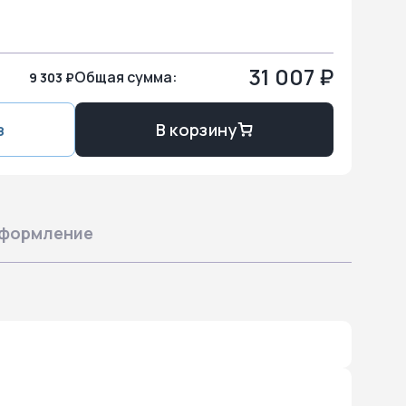
31 007 ₽
Общая сумма:
9 303 ₽
з
В корзину
формление