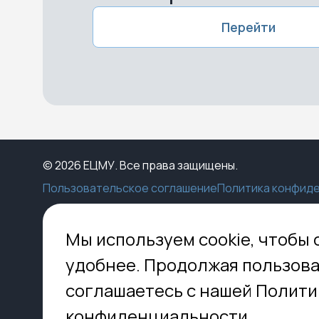
Перейти
© 2026 ЕЦМУ. Все права защищены.
Пользовательское соглашение
Политика конфид
Каталог
Конструктор
Пункты выдачи
Ко
Мы используем cookie, чтобы 
Услуги
О нас
Доставка
МО,
удобнее. Продолжая пользова
8 
Блог
Оплата
соглашаетесь с нашей Полити
Помощь
Установка
inf
Контакты
Гид по кладбищам
конфиденциальности