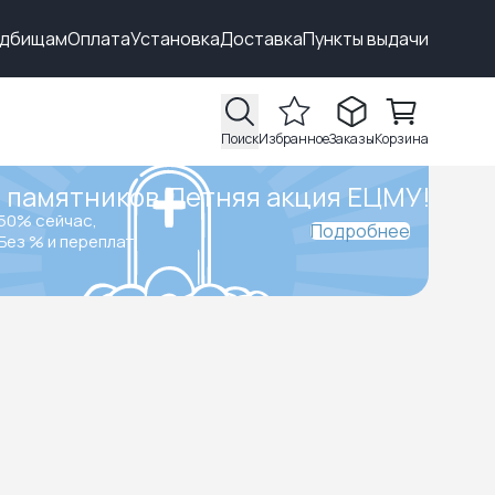
адбищам
Оплата
Установка
Доставка
Пункты выдачи
Поиск
Избранное
Заказы
Корзина
 памятников.
Летняя акция ЕЦМУ!
50% сейчас,
Подробнее
Без % и переплат.