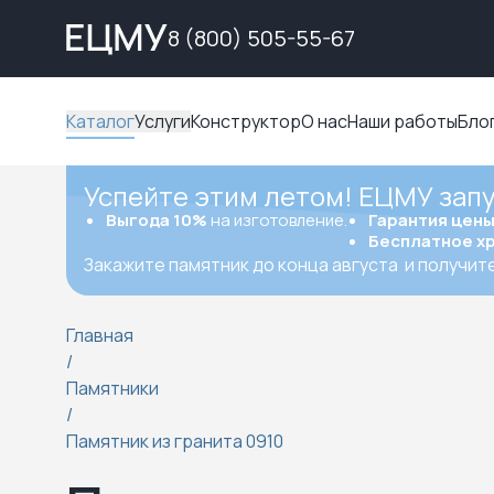
8 (800) 505-55-67
Каталог
Услуги
Конструктор
О нас
Наши работы
Бло
Успейте этим летом! ЕЦМУ зап
Выгода 10%
на изготовление.
Гарантия цен
Бесплатное х
Закажите памятник до конца августа
и получит
Главная
/
Памятники
/
Памятник из гранита 0910