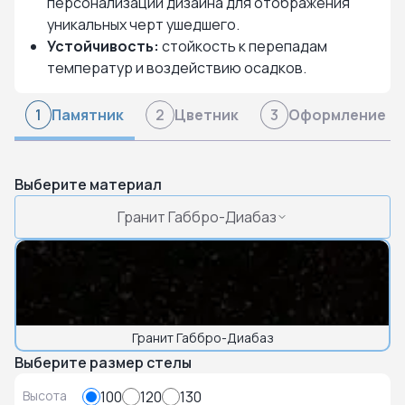
персонализации дизайна для отображения
уникальных черт ушедшего.
Устойчивость:
стойкость к перепадам
температур и воздействию осадков.
Памятник
Цветник
Оформление
1
2
3
Выберите материал
Гранит Габбро-Диабаз
Гранит Габбро-Диабаз
Выберите размер стелы
Высота
100
120
130