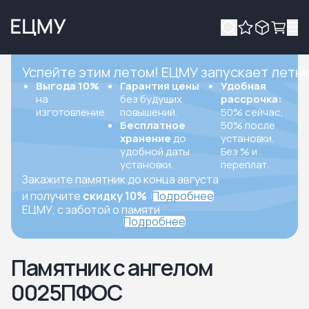
Успейте этим летом! ЕЦМУ запускает летн
Выгода 10%
Гарантия цены
Удобная
на
без будущих
рассрочка:
изготовление.
повышений.
50% сейчас,
Бесплатное
50% после
хранение
до
установки.
удобной даты
Без % и
установки.
переплат.
Закажите памятник до конца августа
и получите
скидку 10%
Подробнее
ЕЦМУ, с заботой о памяти
Подробнее
Памятник с ангелом
0025ПФОС