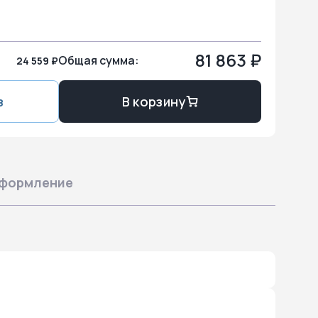
81 863 ₽
Общая сумма:
24 559 ₽
з
В корзину
формление