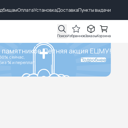
адбищам
Оплата
Установка
Доставка
Пункты выдачи
Поиск
Избранное
Заказы
Корзина
 памятников.
Летняя акция ЕЦМУ!
50% сейчас,
Подробнее
Без % и переплат.