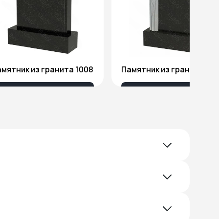
мятник из гранита 1008
Памятник из гранита Я1
18 032 ₽
51 578 ₽