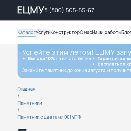
8 (800) 505-55-67
Каталог
Услуги
Конструктор
О нас
Наши работы
Бло
Успейте этим летом! ЕЦМУ зап
Выгода 10%
на изготовление.
Гарантия цен
Бесплатное х
Закажите памятник до конца августа
и получит
Главная
/
Памятники
/
Памятник с цветами 0014ПФ