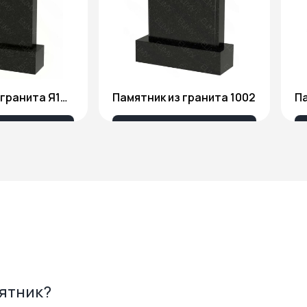
Памятник из гранита Я1806
Памятник из гранита 1002
Па
175 ₽
18 676 ₽
мятник?