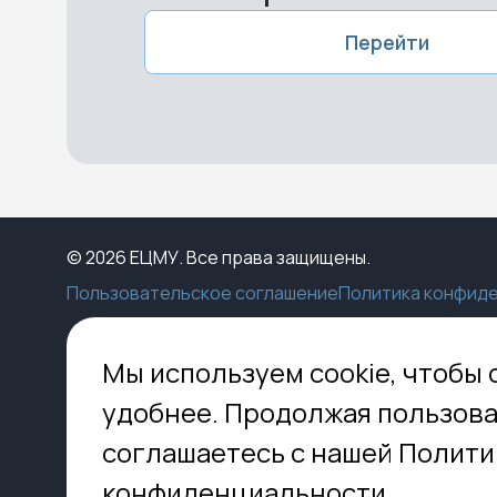
Перейти
© 2026 ЕЦМУ. Все права защищены.
Пользовательское соглашение
Политика конфид
Каталог
Конструктор
Пункты выдачи
Ко
Мы используем cookie, чтобы 
Услуги
О нас
Доставка
МО,
удобнее. Продолжая пользова
8 
Блог
Оплата
соглашаетесь с нашей Полити
Помощь
Установка
inf
Контакты
Гид по кладбищам
конфиденциальности