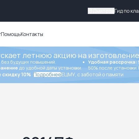
Дмитров
Гид по кл
г
Помощь
Контакты
ускает летнюю акцию на изготовление
ы
без будущих повышений.
Удобная рассрочка:
ранение
до удобной даты установки.
50% после установки. 
е
скидку 10%
Подробнее
ЕЦМУ, с заботой о памяти