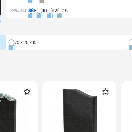
Толщина
8
10
12
15
70 x 20 x 15