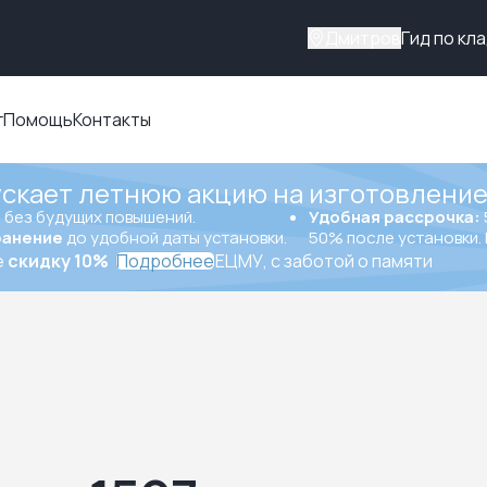
Дмитров
Гид по кл
г
Помощь
Контакты
ускает летнюю акцию на изготовление
ы
без будущих повышений.
Удобная рассрочка:
ранение
до удобной даты установки.
50% после установки. 
е
скидку 10%
Подробнее
ЕЦМУ, с заботой о памяти