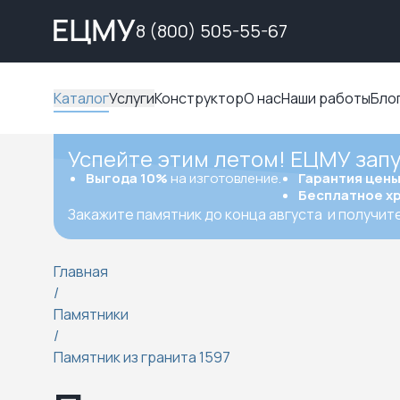
8 (800) 505-55-67
Каталог
Услуги
Конструктор
О нас
Наши работы
Бло
Успейте этим летом! ЕЦМУ зап
Выгода 10%
на изготовление.
Гарантия цен
Бесплатное х
Закажите памятник до конца августа
и получит
Главная
/
Памятники
/
Памятник из гранита 1597