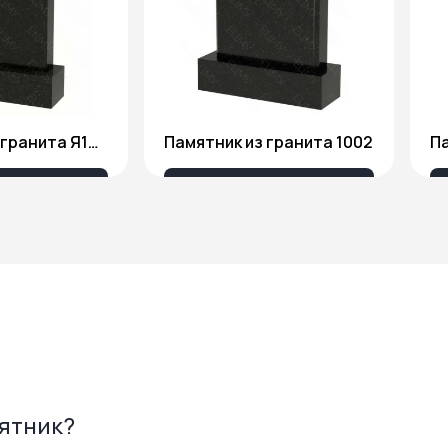
Памятник из гранита Я1806
Памятник из гранита 1002
Па
175 ₽
18 676 ₽
мятник?