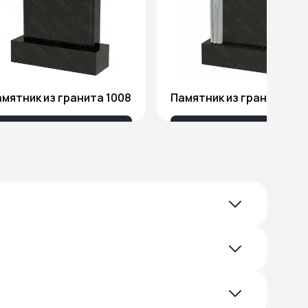
мятник из гранита 1008
Памятник из гранита Я1
18 032 ₽
51 578 ₽