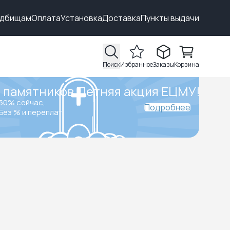
адбищам
Оплата
Установка
Доставка
Пункты выдачи
Поиск
Избранное
Заказы
Корзина
 памятников.
Летняя акция ЕЦМУ!
50% сейчас,
Подробнее
Без % и переплат.