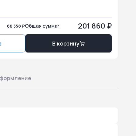
201 860 ₽
Общая сумма:
60 558 ₽
з
В корзину
формление