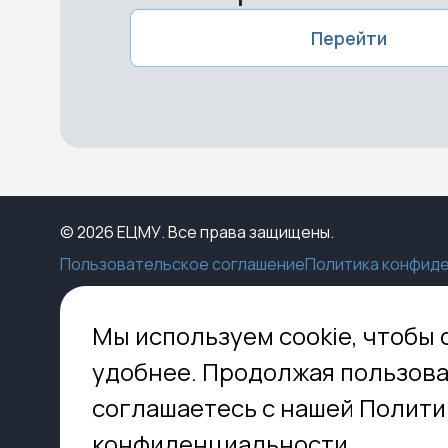
Перейти
© 2026 ЕЦМУ. Все права защищены.
Пользовательское соглашение
Политика конфид
Каталог
Конструктор
Пункты выдачи
Ко
Мы используем cookie, чтобы 
Услуги
О нас
Доставка
МО,
удобнее. Продолжая пользова
8 
Блог
Оплата
соглашаетесь с нашей Полити
Помощь
Установка
inf
Контакты
Гид по кладбищам
конфиденциальности