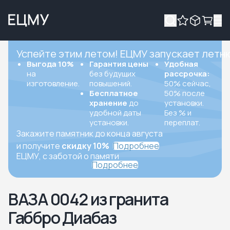
Успейте этим летом! ЕЦМУ запускает летн
Выгода 10%
Гарантия цены
Удобная
на
без будущих
рассрочка:
изготовление.
повышений.
50% сейчас,
Бесплатное
50% после
хранение
до
установки.
удобной даты
Без % и
установки.
переплат.
Закажите памятник до конца августа
и получите
скидку 10%
Подробнее
ЕЦМУ, с заботой о памяти
Подробнее
ВАЗА 0042 из гранита
Габбро Диабаз