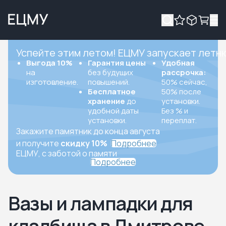
Успейте этим летом! ЕЦМУ запускает летн
Выгода 10%
Гарантия цены
Удобная
на
без будущих
рассрочка:
изготовление.
повышений.
50% сейчас,
Бесплатное
50% после
хранение
до
установки.
удобной даты
Без % и
установки.
переплат.
Закажите памятник до конца августа
и получите
скидку 10%
Подробнее
ЕЦМУ, с заботой о памяти
Подробнее
Вазы и лампадки для
кладбища в Дмитрове